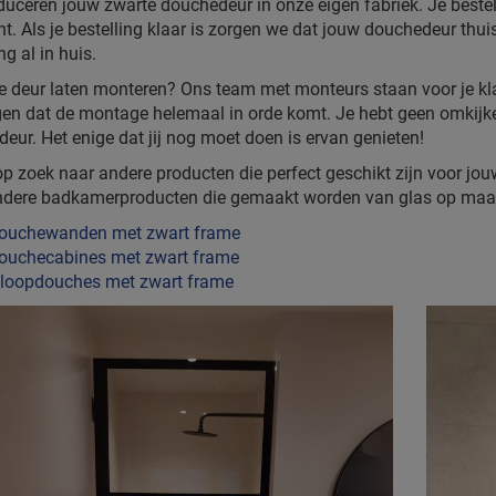
uceren jouw zwarte douchedeur in onze eigen fabriek. Je bestelt
nt. Als je bestelling klaar is zorgen we dat jouw douchedeur thu
ng al in huis.
de deur laten monteren? Ons team met monteurs staan voor je k
gen dat de montage helemaal in orde komt. Je hebt geen omkijke
eur. Het enige dat jij nog moet doen is ervan genieten!
op zoek naar andere producten die perfect geschikt zijn voor jou
ndere badkamerproducten die gemaakt worden van glas op maa
ouchewanden met zwart frame
ouchecabines met zwart frame
nloopdouches met zwart frame