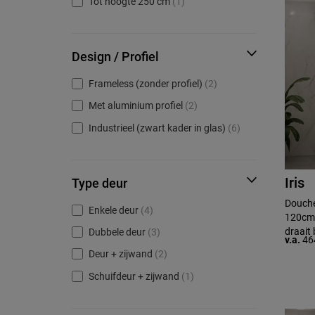
Tot hoogte 250 cm
(1)
Design / Profiel
Frameless (zonder profiel)
(2)
Met aluminium profiel
(2)
Industrieel (zwart kader in glas)
(6)
Iris
Type deur
Douche
Enkele deur
(4)
120cm 
draait 
Dubbele deur
(3)
v.a.
46
Deur + zijwand
(2)
Schuifdeur + zijwand
(1)