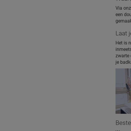
Via onz
een dou
gemaakt
Laat 
Het is 
inmeets
zwarte 
je badk
Beste