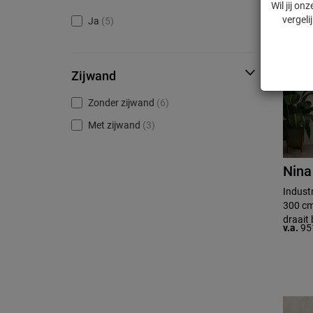
Wil jij o
vergeli
Ja
(5)
Zijwand
Zonder zijwand
(6)
Met zijwand
(3)
Nina
Indust
300 cm
draait 
v.a.
95