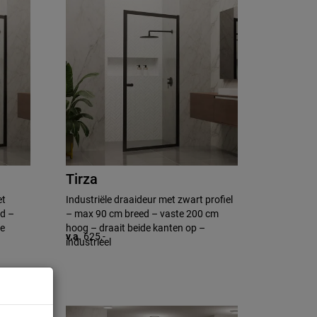
Tirza
et
Industriële draaideur met zwart profiel
ed –
– max 90 cm breed – vaste 200 cm
de
hoog – draait beide kanten op –
v.a.
625,-
industrieel