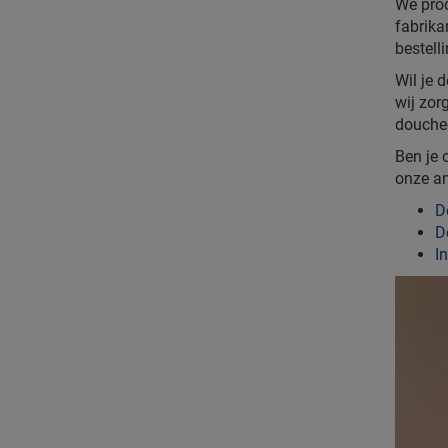
We prod
fabrika
bestelli
Wil je 
wij zor
douched
Ben je 
onze a
D
D
I