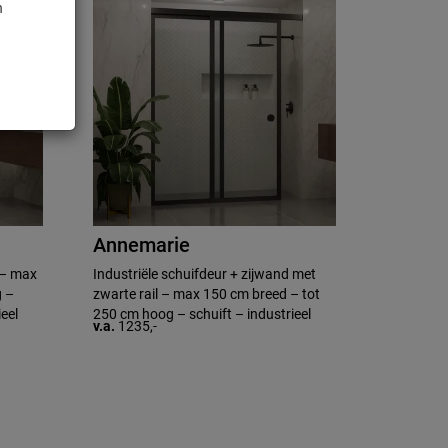
n
Annemarie
 – max
Industriële schuifdeur + zijwand met
g –
zwarte rail – max 150 cm breed – tot
eel
250 cm hoog – schuift – industrieel
v.a.
1235,-