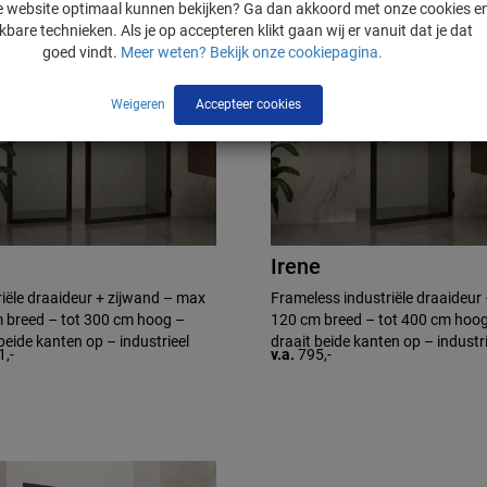
nze website optimaal kunnen bekijken? Ga dan akkoord met onze cookies e
jkbare technieken. Als je op accepteren klikt gaan wij er vanuit dat je dat
goed vindt.
Meer weten? Bekijk onze cookiepagina.
Weigeren
Accepteer cookies
Irene
riële draaideur + zijwand – max
Frameless industriële draaideur
 breed – tot 300 cm hoog –
120 cm breed – tot 400 cm hoo
beide kanten op – industrieel
draait beide kanten op – industri
1,-
v.a.
795,-