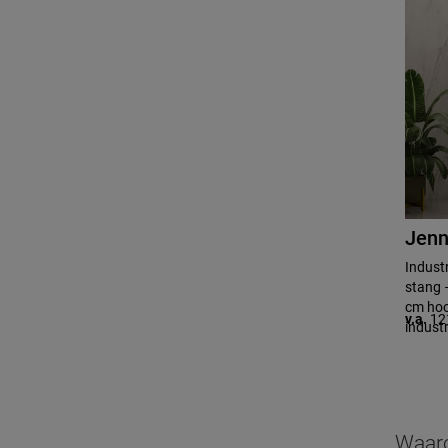
Jenn
Industr
stang 
cm hoo
v.a.
12
industr
Waaro