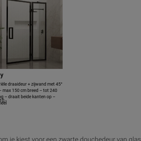
y
iële draaideur + zijwand met 45°
– max 150 cm breed – tot 240
g – draait beide kanten op –
10,-
ieel
m je kiest voor een zwarte douchedeur van glas