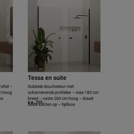
Tessa en suite
ofiel –
Dubbele douchedeur met
m hoog
scharnierende profielen – max 180 cm
os
breed – vaste 200 cm hoog – draait
v.a.
588,-
beide kanten op – tijdloos