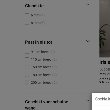
Glasdikte
6 mm
(4)
8 mm
(5)
Past in nis tot
91 cm breed
(9)
110 cm breed
(5)
Iris 
150 cm breed
(5)
Dubbel
max 24
180 cm breed
(2)
draait 
v.a.
92
200 cm breed
(0)
Cookie i
Geschikt voor schuine
wand