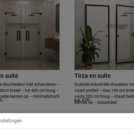
en suite
Tirza en suite
e douchedeur met scharnieren –
Dubbele industriële draaideur m
0cm breed – tot 400 cm hoog –
zwart profiel – max 180 cm bre
beide kanten op – minimalistisch
vaste 200 cm hoog – draait bei
8,-
v.a.
938,-
kanten op – industrieel
nstellingen