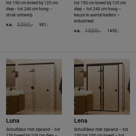
tot 150 cm breed bij 125 cm
tot 150 cm breed bij 125 cm
diep– tot 240 cm hoog –
diep – tot 240 cm hoog –
strak ontwerp
keuze in aantal kaders –
industrieel
1090,-
v.a.
981,-
1589,-
v.a.
1430,-
Luna
Lena
Schuifdeur met zijwand – tot
Schuifdeur met zijwand – tot
150 breed bij 100 cm diep –
150 tot 100 cm breed – tot