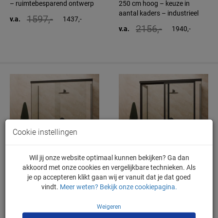
– ruimtebesparend ontwerp
250 cm hoog – keuze in
aantal kaders – industrieel
1597,-
v.a.
1437,-
2156,-
v.a.
1940,-
Cookie instellingen
Wil jij onze website optimaal kunnen bekijken? Ga dan
akkoord met onze cookies en vergelijkbare technieken. Als
Lynn
Lyndsey
je op accepteren klikt gaan wij er vanuit dat je dat goed
vindt.
Meer weten? Bekijk onze cookiepagina.
Vrijstaande schuifdeur – tot
Vrijstaande schuifdeur – tot
150 cm breed – tot 250 cm
150 cm breed – tot 250 cm
hoog – minimalistisch
hoog – keuze in aantal
Weigeren
kaders – industrieel