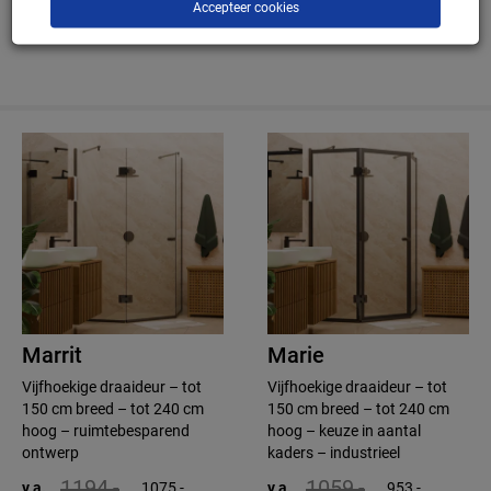
1725,-
Accepteer cookies
v.a.
1553,-
2285,-
v.a.
2057,-
Marrit
Marie
Vijfhoekige draaideur – tot
Vijfhoekige draaideur – tot
150 cm breed – tot 240 cm
150 cm breed – tot 240 cm
hoog – ruimtebesparend
hoog – keuze in aantal
ontwerp
kaders – industrieel
1194,-
1059,-
v.a.
1075,-
v.a.
953,-