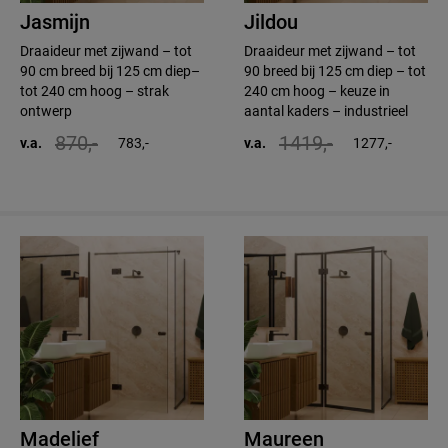
Jasmijn
Jildou
Draaideur met zijwand – tot
Draaideur met zijwand – tot
90 cm breed bij 125 cm diep–
90 breed bij 125 cm diep – tot
tot 240 cm hoog – strak
240 cm hoog – keuze in
ontwerp
aantal kaders – industrieel
870,-
1419,-
v.a.
783,-
v.a.
1277,-
Madelief
Maureen