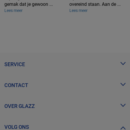
gemak dat je gewoon ...
overeind staan. Aan de ...
Lees meer
Lees meer
SERVICE
Mijn Glazz
CONTACT
Zakelijk account
FAQ
info@glazz.nl
Proefmonsters bestellen
OVER GLAZZ
WhatsApp
Over ons
VOLG ONS
Ontdek GLAZZ