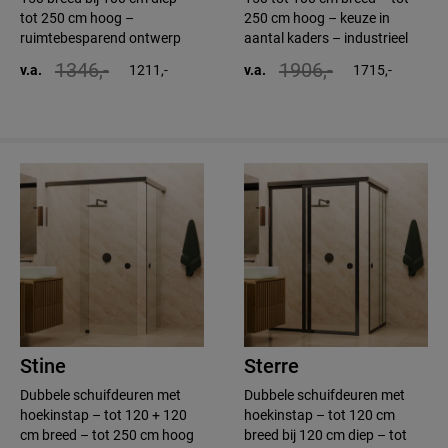
tot 250 cm hoog –
250 cm hoog – keuze in
ruimtebesparend ontwerp
aantal kaders – industrieel
1346,-
1906,-
v.a.
1211,-
v.a.
1715,-
Stine
Sterre
Dubbele schuifdeuren met
Dubbele schuifdeuren met
hoekinstap – tot 120 + 120
hoekinstap – tot 120 cm
cm breed – tot 250 cm hoog
breed bij 120 cm diep – tot