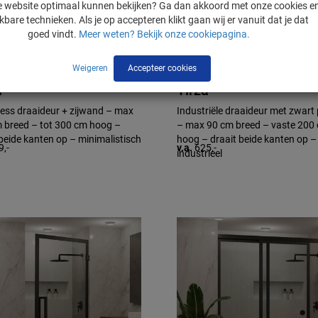
nze website optimaal kunnen bekijken? Ga dan akkoord met onze cookies e
jkbare technieken. Als je op accepteren klikt gaan wij er vanuit dat je dat
goed vindt.
Meer weten? Bekijk onze cookiepagina.
Weigeren
Accepteer cookies
a
Tirza
ess draaideur + zijwand – max
Industriële draaideur met zwart 
 breed – tot 300 cm hoog –
– max 90 cm breed – vaste 200
beide kanten op – minimalistisch
hoog – draait beide kanten op –
9,-
v.a.
625,-
industrieel