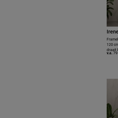
Iren
Framel
120 cm
draait 
v.a.
79