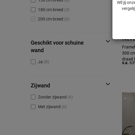
150 cm breed
(8)
Wil jij o
vergeli
180 cm breed
(3)
200 cm breed
(0)
Nev
Geschikt voor schuine
Framel
wand
300 cm
draait 
Ja
(8)
v.a.
63
Zijwand
Zonder zijwand
(6)
Met zijwand
(6)