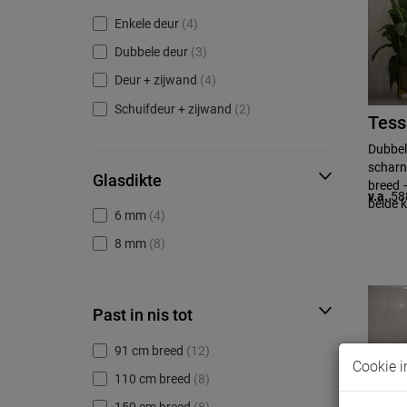
Enkele deur
(4)
Dubbele deur
(3)
Deur + zijwand
(4)
Schuifdeur + zijwand
(2)
Tess
Dubbel
scharn
Glasdikte
breed 
v.a.
58
beide k
6 mm
(4)
8 mm
(8)
Past in nis tot
91 cm breed
(12)
Cookie i
110 cm breed
(8)