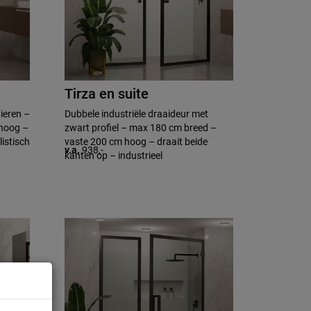
Tirza en suite
ieren –
Dubbele industriële draaideur met
hoog –
zwart profiel – max 180 cm breed –
istisch
vaste 200 cm hoog – draait beide
v.a.
938,-
kanten op – industrieel