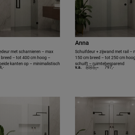
Anna
deur met scharnieren – max
Schuifdeur + zijwand met rail –
breed – tot 400 cm hoog –
150 cm breed – tot 250 cm hoo
beide kanten op – minimalistisch
schuift – ruimtebesparend
885,-
4,-
v.a.
797,-