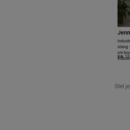
Jenn
Industr
stang 
cm hoo
v.a.
12
industr
Stel j