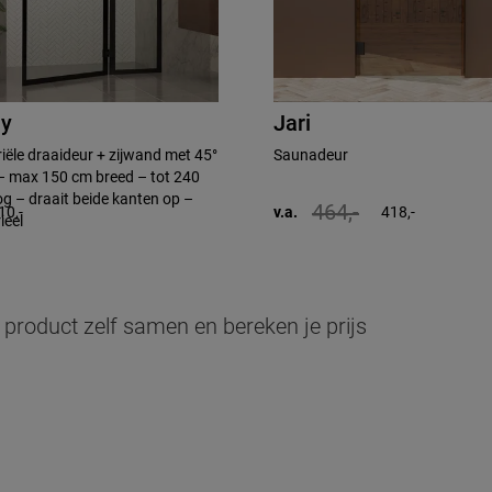
y
Jari
iële draaideur + zijwand met 45°
Saunadeur
– max 150 cm breed – tot 240
g – draait beide kanten op –
464,-
10,-
v.a.
418,-
ieel
e product zelf samen en bereken je prijs