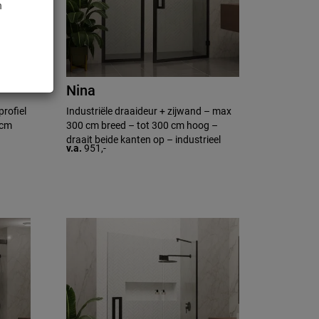
n
Nina
profiel
Industriële draaideur + zijwand – max
 cm
300 cm breed – tot 300 cm hoog –
draait beide kanten op – industrieel
v.a.
951,-