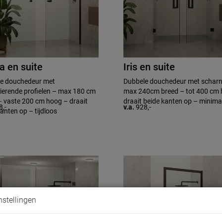
a en suite
Iris en suite
e douchedeur met
Dubbele douchedeur met scharn
ierende profielen – max 180 cm
max 240cm breed – tot 400 cm 
– vaste 200 cm hoog – draait
draait beide kanten op – minimal
8,-
v.a.
928,-
anten op – tijdloos
nstellingen