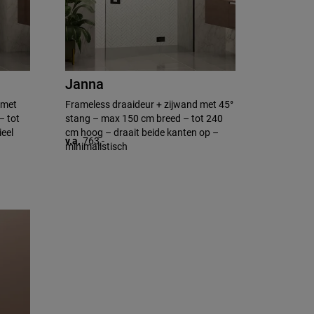
Janna
 met
Frameless draaideur + zijwand met 45°
– tot
stang – max 150 cm breed – tot 240
ieel
cm hoog – draait beide kanten op –
v.a.
763,-
minimalistisch