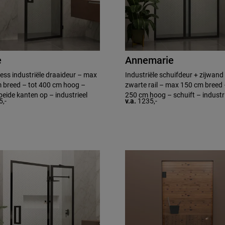
e
Annemarie
ess industriële draaideur – max
Industriële schuifdeur + zijwand
 breed – tot 400 cm hoog –
zwarte rail – max 150 cm breed 
beide kanten op – industrieel
250 cm hoog – schuift – industr
5,-
v.a.
1235,-