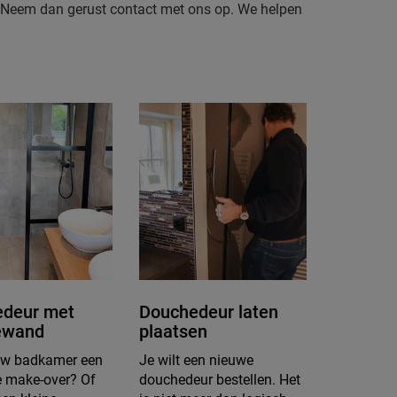
? Neem dan gerust contact met ons op. We helpen
edeur met
Douchedeur laten
ewand
plaatsen
ouw badkamer een
Je wilt een nieuwe
 make-over? Of
douchedeur bestellen. Het