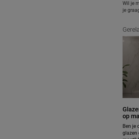
Wil je 
je graa
Gerel
Glaze
op ma
Ben je 
glazen