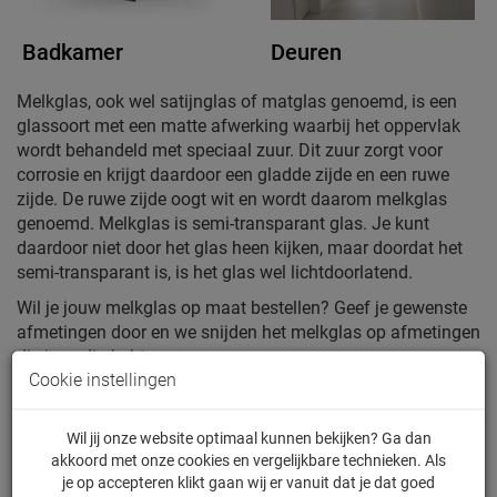
Badkamer
Deuren
Melkglas, ook wel satijnglas of matglas genoemd, is een
glassoort met een matte afwerking waarbij het oppervlak
wordt behandeld met speciaal zuur. Dit zuur zorgt voor
corrosie en krijgt daardoor een gladde zijde en een ruwe
zijde. De ruwe zijde oogt wit en wordt daarom melkglas
genoemd. Melkglas is semi-transparant glas. Je kunt
daardoor niet door het glas heen kijken, maar doordat het
semi-transparant is, is het glas wel lichtdoorlatend.
Wil je jouw melkglas op maat bestellen? Geef je gewenste
afmetingen door en we snijden het melkglas op afmetingen
die je nodig hebt.
Cookie instellingen
Bekijk producten
Wil jij onze website optimaal kunnen bekijken? Ga dan
akkoord met onze cookies en vergelijkbare technieken. Als
je op accepteren klikt gaan wij er vanuit dat je dat goed
Melkglas, satijnglas of matglas toepassen in jouw