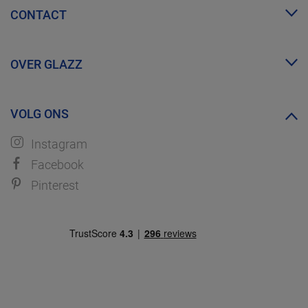
CONTACT
Zakelijk account
FAQ
info@glazz.nl
Proefmonsters bestellen
OVER GLAZZ
WhatsApp
Over ons
VOLG ONS
Ontdek GLAZZ
Instagram
Facebook
Pinterest