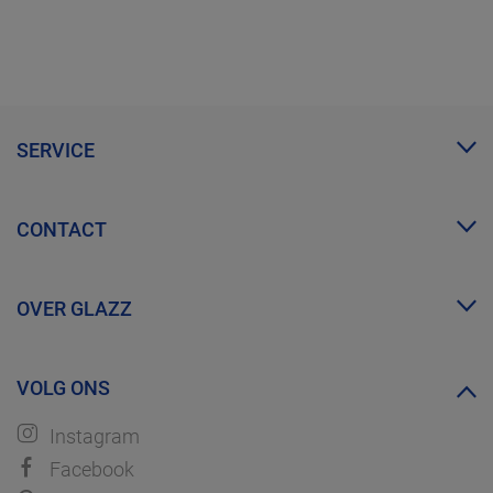
SERVICE
Mijn Glazz
CONTACT
Zakelijk account
FAQ
info@glazz.nl
Proefmonsters bestellen
OVER GLAZZ
WhatsApp
Over ons
VOLG ONS
Ontdek GLAZZ
Instagram
Facebook