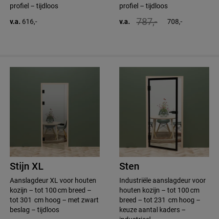
profiel – tijdloos
profiel – tijdloos
787,-
v.a.
616,-
v.a.
708,-
Stijn XL
Sten
Aanslagdeur XL voor houten
Industriële aanslagdeur voor
kozijn – tot 100 cm breed –
houten kozijn – tot 100 cm
tot 301 cm hoog – met zwart
breed – tot 231 cm hoog –
beslag – tijdloos
keuze aantal kaders –