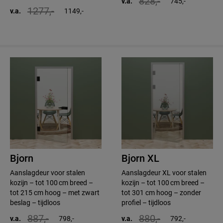
828,-
v.a.
745,-
1277,-
v.a.
1149,-
Bjorn
Bjorn XL
Aanslagdeur voor stalen
Aanslagdeur XL voor stalen
kozijn – tot 100 cm breed –
kozijn – tot 100 cm breed –
tot 215 cm hoog – met zwart
tot 301 cm hoog – zonder
beslag – tijdloos
profiel – tijdloos
887,-
880,-
v.a.
798,-
v.a.
792,-