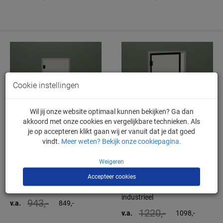
Cookie instellingen
Wil jij onze website optimaal kunnen bekijken? Ga dan
akkoord met onze cookies en vergelijkbare technieken. Als
je op accepteren klikt gaan wij er vanuit dat je dat goed
Bjorn XL
Bernard
vindt.
Meer weten? Bekijk onze cookiepagina.
Aanslagdeur XL voor stalen
Industriële aanslagdeur voor
Weigeren
kozijn – tot 100 cm breed –
stalen kozijn – tot 100 cm
Accepteer cookies
tot 301 cm hoog – met zwart
breed – tot 215 cm hoog –
beslag – tijdloos
keuze aantal kaders –
industrieel
943,-
v.a.
849,-
1220,-
v.a.
1098,-