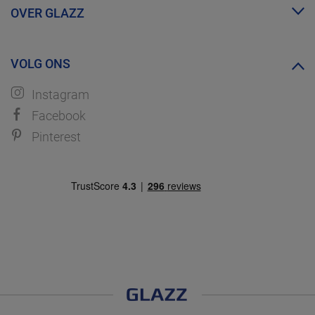
Proefmonsters bestellen
OVER GLAZZ
WhatsApp
Over ons
VOLG ONS
Ontdek GLAZZ
Instagram
Facebook
Pinterest