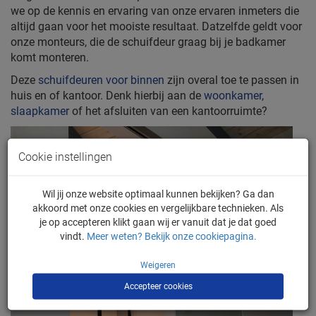
we op de kennis en ervaring van onze ervaren inmeters die
altijd gaan voor het mooiste resultaat. Datzelfde geldt voor
onze monteurs, die de schuifdeur graag bij je badkamer
komt monteren.
Deze
schuifdeuren voor binnen
zijn overal toe te passen in
huis en of kantoor. Denk hierbij aan de
woonkamer
,
slaapkamer
of het afsluiten van een kantoorruimte?
Cookie instellingen
Wil jij onze website optimaal kunnen bekijken? Ga dan
akkoord met onze cookies en vergelijkbare technieken. Als
je op accepteren klikt gaan wij er vanuit dat je dat goed
vindt.
Meer weten? Bekijk onze cookiepagina.
Weigeren
Accepteer cookies