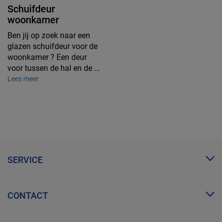
Schuifdeur
woonkamer
Ben jij op zoek naar een
glazen schuifdeur voor de
woonkamer ? Een deur
voor tussen de hal en de ...
Lees meer
SERVICE
Mijn Glazz
CONTACT
Zakelijk account
FAQ
info@glazz.nl