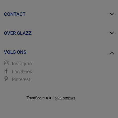
Mijn Glazz
CONTACT
Zakelijk account
FAQ
info@glazz.nl
Proefmonsters bestellen
OVER GLAZZ
WhatsApp
Over ons
VOLG ONS
Ontdek GLAZZ
Instagram
Facebook
Pinterest