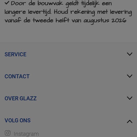
Door de bouwvak geldt tijdelijk een
langere levertijd. Houd rekening met levering
vanaf de tweede helft van augustus 2026
SERVICE
Mijn Glazz
CONTACT
Zakelijk account
FAQ
info@glazz.nl
Proefmonsters bestellen
OVER GLAZZ
WhatsApp
Over ons
VOLG ONS
Ontdek GLAZZ
Instagram