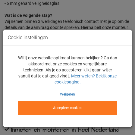
- 6 mm gehard veiligheidsglas
Wat is de volgende stap?
Wij nemen binnen 3 werkdagen telefonisch contact met je op om de
details van de aanvraag door te spreken. Hierna belt onze monteur
je op voor het maken van een inmeetafspraak. Let op, het is
Cookie instellingen
belangrijk dat de keuken volledig is afgemonteerd voordat onze
monteur komt inmeten.
Vaste prijs, pasgarantie, geen verrassingen!
Wil jij onze website optimaal kunnen bekijken? Ga dan
akkoord met onze cookies en vergelijkbare
technieken. Als je op accepteren klikt gaan wij er
1068,-
vanuit dat je dat goed vindt.
Meer weten? Bekijk onze
Prijs
cookiepagina.
In winkelwagen
Weigeren
Accepteer cookies
De enige webshop met eigen fabriek in
NL
Inmeten en monteren in heel Nederland