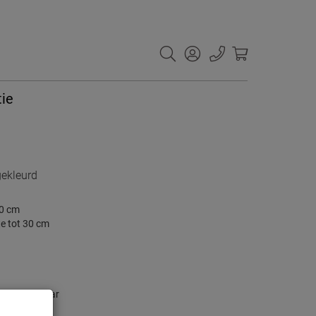
tie
ekleurd
00 cm
e tot 30 cm
 of schakelaar