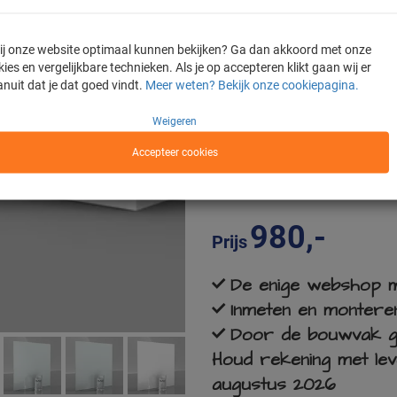
- Bevestigingsmaterialen
- Gratis levering in heel Nederland
- 6 mm gehard veiligheidsglas
 jij onze website optimaal kunnen bekijken? Ga dan akkoord met onze
ies en vergelijkbare technieken. Als je op accepteren klikt gaan wij er
Wat is de volgende stap?
anuit dat je dat goed vindt.
Meer weten? Bekijk onze cookiepagina.
Wij nemen binnen 3 werkdagen tel
aanvraag door te spreken. Hierna
Weigeren
inmeetafspraak. Let op, het is be
onze monteur komt inmeten.
Accepteer cookies
Vaste prijs, pasgarantie, geen
980,-
Prijs
De enige webshop m
Inmeten en monteren
Door de bouwvak geld
Houd rekening met lev
augustus 2026