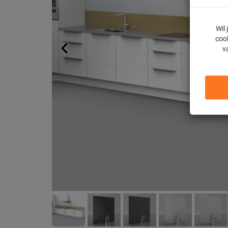
Wil
cook
v