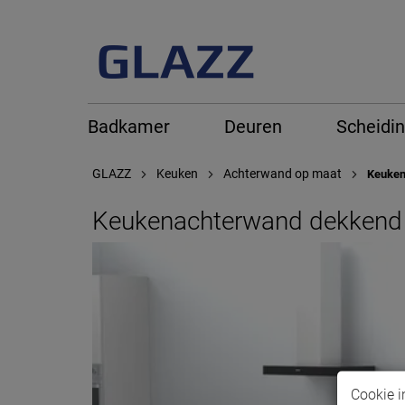
Badkamer
Deuren
Scheidi
GLAZZ
Keuken
Achterwand op maat
Keuken
Keukenachterwand dekkend 
Cookie i