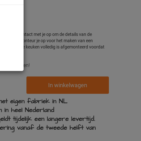
efonisch contact met je op om de details van de
 belt onze monteur je op voor het maken van een
langrijk dat de keuken volledig is afgemonteerd voordat
 verrassingen!
In winkelwagen
et eigen fabriek in NL
 in heel Nederland
t tijdelijk een langere levertijd.
ering vanaf de tweede helft van