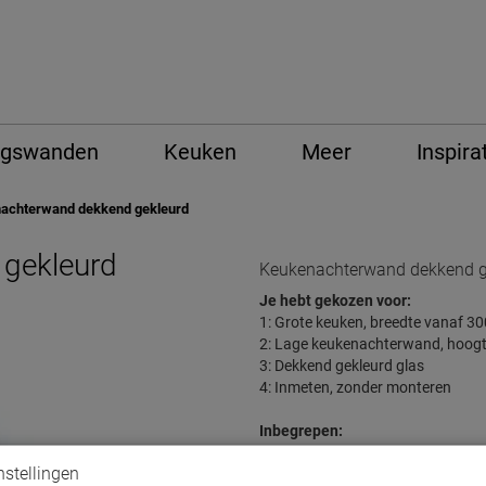
ngswanden
Keuken
Meer
Inspira
achterwand dekkend gekleurd
gekleurd
Keukenachterwand dekkend g
Je hebt gekozen voor:
1: Grote keuken, b
reedte vanaf 3
2: Lage keukenachterwand, hoogt
3:
Dekkend gekleurd glas
4: Inmeten, zonder monteren
Inbegrepen:
- Uitsparing(en) voor stopcontact
nstellingen
- Advies van onze monteur