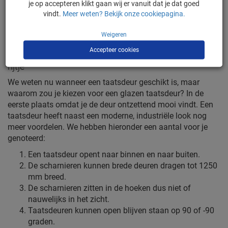
taatsdeur écht perfect. Wil je weten of een taatsdeur iets
je op accepteren klikt gaan wij er vanuit dat je dat goed
voor jou is? Bekijk ons assortiment met taatsdeuren en
vindt.
Meer weten? Bekijk onze cookiepagina.
ontdek welke taatsdeur het beste past bij jouw
woonsituatie of organisatie.
Weigeren
Accepteer cookies
Nog een paar voordelen van een taatsdeur op een
rijtje
We weten nu wanneer een taatsdeur geschikt is, maar
waarom zou je kiezen voor een glazen taatsdeur? In de
eerste plaats omdat je de deur ontzettend mooi vindt. Een
taatsdeur heeft naast een moderne, industriële look nog
meer voordelen. We hebben hieronder een aantal voor je
genoteerd:
Een taatsdeur opent naar binnen en naar buiten.
De scharnieren kunnen brede deuren dragen tot 1250
mm breed.
De scharnieren zitten in de hoeken dus niet of
nauwelijks in het zicht.
Taatsdeuren kunnen open blijven staan op 90 of -90
graden.