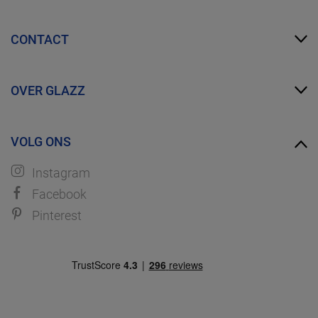
Mijn Glazz
CONTACT
Zakelijk account
FAQ
info@glazz.nl
Proefmonsters bestellen
OVER GLAZZ
WhatsApp
Over ons
VOLG ONS
Ontdek GLAZZ
Instagram
Facebook
Pinterest