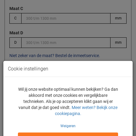
Maat C
C
mm
Maat D
D
mm
Niet zeker van de maat? Bestel de inmeetservice.
Cookie instellingen
Inmeetservice
Wil jij onze website optimaal kunnen bekijken? Ga dan
akkoord met onze cookies en vergelijkbare
Kies je glas
technieken. Als je op accepteren klikt gaan wij er
vanuit dat je dat goed vindt.
Meer weten? Bekijk onze
cookiepagina.
2318,-
Weigeren
Jouw prijs