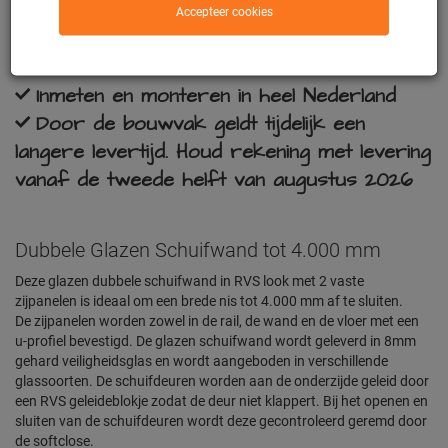
Accepteer cookies
De enige webshop met eigen fabriek in
NL
Inmeten en monteren in heel Nederland
Door de bouwvak geldt tijdelijk een
langere levertijd. Houd rekening met levering
vanaf de tweede helft van augustus 2026
Dubbele Glazen Schuifwand tot 4.000 mm
Deze glazen dubbele schuifwand in RVS look met 2 vaste
zijpanelen is ideaal om een brede nis tot 4.000 mm af te sluiten.
De
zijpanelen worden zowel in de rail, de wand en de vloer met een
u-profiel bevestigd. De glazen schuifwand wordt geleverd in 8mm
gehard veiligheidsglas en wordt aangeboden in verschillende
glassoorten. De schuifdeuren worden aan de onderzijde geleid door
een RVS geleideblokje zodat de deur niet klappert. Bij het openen en
sluiten van de schuifdeuren wordt deze gecontroleerd geremd door
de softclose.