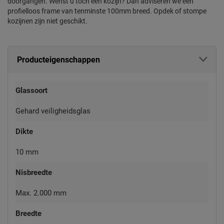
doorgangen. Wenst u toch een kozijn? Dan adviseren we een
profielloos frame van tenminste 100mm breed. Opdek of stompe
kozijnen zijn niet geschikt.
Producteigenschappen
Glassoort
Gehard veiligheidsglas
Dikte
10 mm
Nisbreedte
Max. 2.000 mm
Breedte