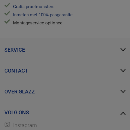
Gratis proefmonsters
Inmeten met 100% pasgarantie
Montageservice optioneel
SERVICE
Mijn Glazz
CONTACT
Zakelijk account
FAQ
info@glazz.nl
Proefmonsters bestellen
OVER GLAZZ
WhatsApp
Over ons
VOLG ONS
Ontdek GLAZZ
Instagram