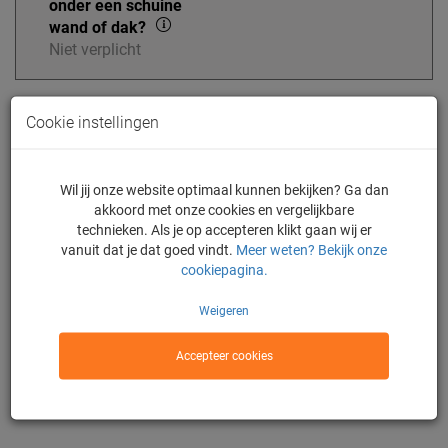
onder een schuine
wand of dak?
Niet verplicht
Cookie instellingen
Zit er iets aan de
zijkant waar we
rekening mee
Wil jij onze website optimaal kunnen bekijken? Ga dan
moeten houden?
akkoord met onze cookies en vergelijkbare
technieken. Als je op accepteren klikt gaan wij er
Niet verplicht
vanuit dat je dat goed vindt.
Meer weten? Bekijk onze
cookiepagina.
Weigeren
Inmeetservice
Accepteer cookies
Kies je glas