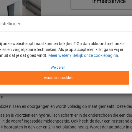
Inmeetservice
nstellingen
De enige webshop m
 jij onze website optimaal kunnen bekijken? Ga dan akkoord met onze
ies en vergelijkbare technieken. Als je op accepteren klikt gaan wij er
Inmeten en monteren
anuit dat je dat goed vindt.
Meer weten? Bekijk onze cookiepagina.
Door de bouwvak geld
Houd rekening met lev
Weigeren
augustus 2026
Accepteer cookies
rs
ijnloze nissen en doorgangen en wordt volledig op maat gemaakt. Deze deu
glas en is voorzien een hydraulisch scharnier in de onderschoen die een 
in de vooraf ingestelde middenpositie. Ook heeft de deur een ruststand op 
 boorgaten in de vloer en 2 in het plafond nodig. Wordt de taatsdeur in 