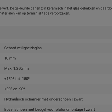
e verf. De gekleurde banen zijn keramisch in het glas gebakken en daardo
aterialen kan op termijn slijtage veroorzaken.
Gehard veiligheidsglas
10 mm
Max. 1.250mm
+150º tot -150º
+90º en -90º
Hydraulisch scharnier met onderschoen | zwart
Bovenschoen met beugel voor plafondmontage | zwart