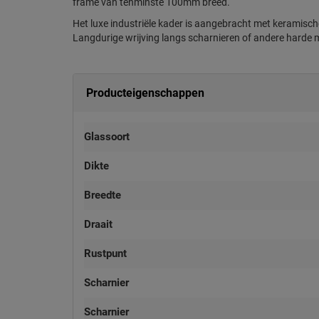
frame van tenminste 100mm breed.
Het luxe industriële kader is aangebracht met keramisch
Langdurige wrijving langs scharnieren of andere harde m
Producteigenschappen
Glassoort
Dikte
Breedte
Draait
Rustpunt
Scharnier
Scharnier