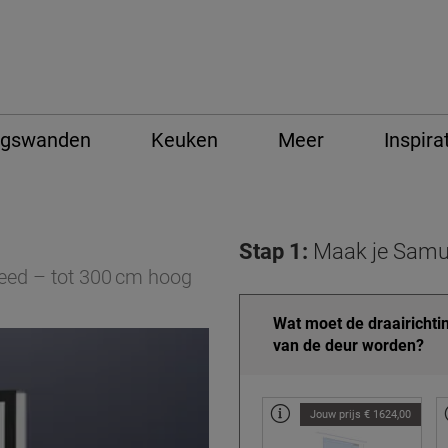
ngswanden
Keuken
Meer
Inspira
Stap 1:
Maak je Samu
reed – tot 300 cm hoog
Wat moet de draairichti
van de deur worden?
Jouw prijs € 1624,00