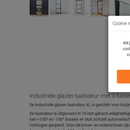
Cookie i
Wil
cook
v
Industriële glazen taatsdeur met 3 kade
De industriële glazen taatsdeur XL is geschikt voor koz
De taatsdeur is uitgevoerd in 10 mm gehard veiligheids
kan +150º en -150º draaien en sluit zichzelf automatisch 
richtingen geopend. Voor de boven- en onderschoen zijn 4