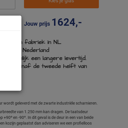
Kies je glas
1624,-
Jouw prijs
et eigen fabriek in NL
 in heel Nederland
t tijdelijk een langere levertijd.
ering vanaf de tweede helft van
r wordt geleverd met de zwarte industriële scharnieren.
deurbreedte van 1.250 mm kan dragen. De taatsdeur
+90º en -90º. In dit geval is de deur in een van beide
een kozijn geplaatst dan adviseren we een profielloos