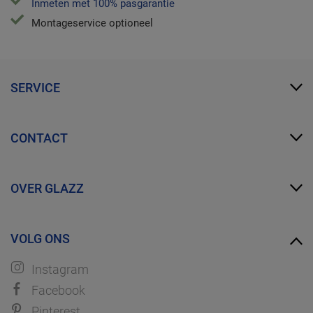
Inmeten met 100% pasgarantie
Montageservice optioneel
SERVICE
Mijn Glazz
CONTACT
Zakelijk account
FAQ
info@glazz.nl
Proefmonsters bestellen
OVER GLAZZ
WhatsApp
Over ons
VOLG ONS
Ontdek GLAZZ
Instagram
Facebook
Pinterest