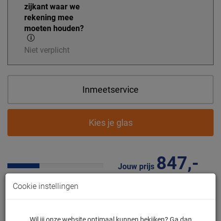
zijkant waar we
rekening mee
moeten houden?
Niet verplicht
Inmeetservice
Kies je glas
847,-
Jouw prijs
Cookie instellingen
De enige webshop met eigen fabriek in
NL
Wil jij onze website optimaal kunnen bekijken? Ga dan