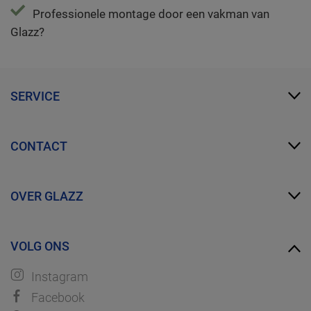
Professionele montage door een vakman van
Glazz?
SERVICE
Mijn Glazz
CONTACT
Zakelijk account
FAQ
info@glazz.nl
Proefmonsters bestellen
OVER GLAZZ
WhatsApp
Over ons
VOLG ONS
Ontdek GLAZZ
Instagram
Facebook