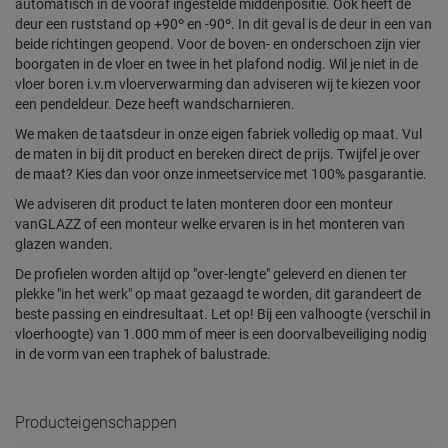
automatisch in de vooraf ingestelde middenpositie. Ook heeft de
deur een ruststand op +90º en -90º. In dit geval is de deur in een van
beide richtingen geopend. Voor de boven- en onderschoen zijn vier
boorgaten in de vloer en twee in het plafond nodig. Wil je niet in de
vloer boren i.v.m vloerverwarming dan adviseren wij te kiezen voor
een pendeldeur. Deze heeft wandscharnieren.
We maken de taatsdeur in onze eigen fabriek volledig op maat. Vul
de maten in bij dit product en bereken direct de prijs. Twijfel je over
de maat? Kies dan voor onze inmeetservice met 100% pasgarantie.
We adviseren dit product te laten monteren door een monteur
vanGLAZZ of een monteur welke ervaren is in het monteren van
glazen wanden.
De profielen worden altijd op "over-lengte" geleverd en dienen ter
plekke "in het werk" op maat gezaagd te worden, dit garandeert de
beste passing en eindresultaat. Let op! Bij een valhoogte (verschil in
vloerhoogte) van 1.000 mm of meer is een doorvalbeveiliging nodig
in de vorm van een traphek of balustrade.
Producteigenschappen