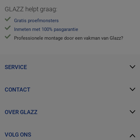
GLAZZ helpt graag:
Gratis proefmonsters
Inmeten met 100% pasgarantie
Professionele montage door een vakman van Glazz?
SERVICE
Mijn Glazz
CONTACT
Zakelijk account
FAQ
info@glazz.nl
Proefmonsters bestellen
OVER GLAZZ
WhatsApp
Over ons
VOLG ONS
Ontdek GLAZZ