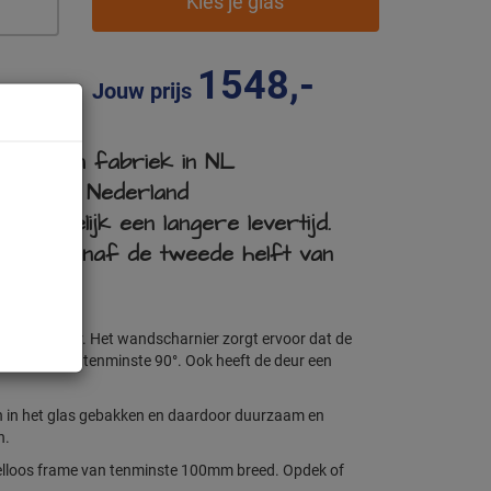
Kies je glas
1548,-
Jouw prijs
et eigen fabriek in NL
 in heel Nederland
t tijdelijk een langere levertijd.
ering vanaf de tweede helft van
wandscharnier. Het wandscharnier zorgt ervoor dat de
een hoek van tenminste 90°. Ook heeft de deur een
isch in het glas gebakken en daardoor duurzaam en
n.
fielloos frame van tenminste 100mm breed. Opdek of