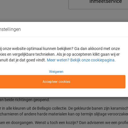
Inmeetservice
nstellingen
De enige webshop m
 jij onze website optimaal kunnen bekijken? Ga dan akkoord met onze
Inmeten en monteren
ies en vergelijkbare technieken. Als je op accepteren klikt gaan wij er
Door de bouwvak geld
anuit dat je dat goed vindt.
Meer weten? Bekijk onze cookiepagina.
Houd rekening met lev
Weigeren
augustus 2026
Accepteer cookies
oerd in 10mm gehard veiligheidsglas en is voorzien van een hydraulisch 
middenpositie. De pendeldeur kan in beide richtingen worden geopend tot 
 van beide richtingen geopend.
 in alle kleuren uit de Bellagio collectie. De gekleurde banen zijn keram
 scharnieren of andere harde materialen kan op termijn slijtage veroorzake
issen en doorgangen. Wenst u toch een kozijn? Dan adviseren we een pro