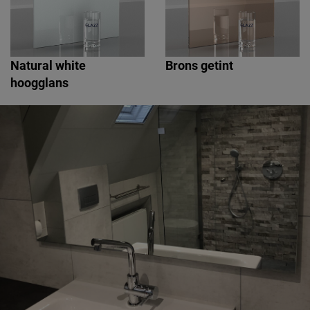
Natural white
Brons getint
hoogglans