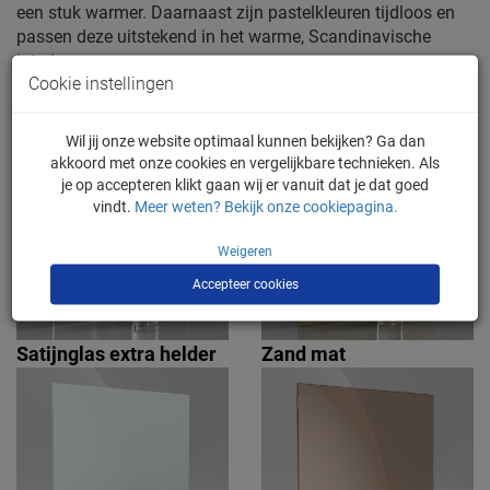
een stuk warmer. Daarnaast zijn pastelkleuren tijdloos en
passen deze uitstekend in het warme, Scandinavische
interieur.
Cookie instellingen
Wil jij onze website optimaal kunnen bekijken? Ga dan
akkoord met onze cookies en vergelijkbare technieken. Als
je op accepteren klikt gaan wij er vanuit dat je dat goed
vindt.
Meer weten? Bekijk onze cookiepagina.
Weigeren
Accepteer cookies
Satijnglas extra helder
Zand mat