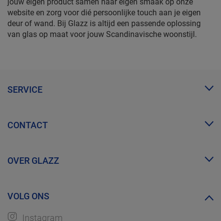
jouw eigen product samen naar eigen smaak op onze
website en zorg voor dié persoonlijke touch aan je eigen
deur of wand. Bij Glazz is altijd een passende oplossing
van glas op maat voor jouw Scandinavische woonstijl.
SERVICE
Mijn Glazz
CONTACT
Zakelijk account
FAQ
info@glazz.nl
Proefmonsters bestellen
OVER GLAZZ
WhatsApp
Over ons
VOLG ONS
Ontdek GLAZZ
Instagram